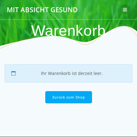
Zum
MIT ABSICHT GESUND
Inhalt
springen
Warenkorb
Ihr Warenkorb ist derzeit leer.
Zurück zum Shop