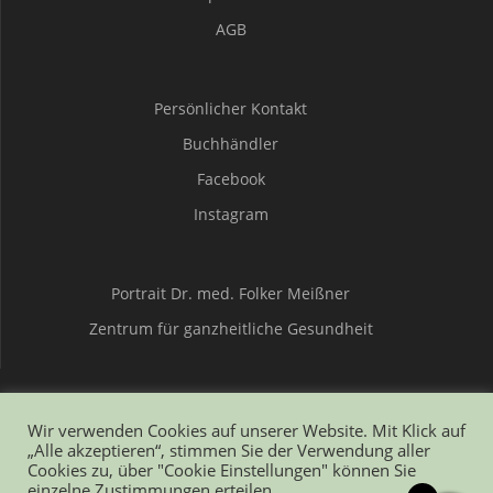
AGB
Persönlicher Kontakt
Buchhändler
Facebook
Instagram
Portrait Dr. med. Folker Meißner
Zentrum für ganzheitliche Gesundheit
Wir verwenden Cookies auf unserer Website. Mit Klick auf
Mit Absicht gesund
„Alle akzeptieren“, stimmen Sie der Verwendung aller
Cookies zu, über "Cookie Einstellungen" können Sie
einzelne Zustimmungen erteilen.