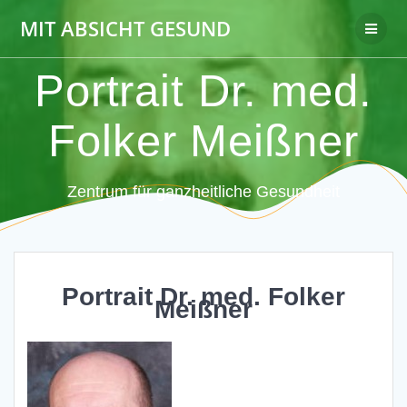
Zum
MIT ABSICHT GESUND
Inhalt
springen
Portrait Dr. med.
Folker Meißner
Zentrum für ganzheitliche Gesundheit
Portrait Dr. med. Folker
Meißner