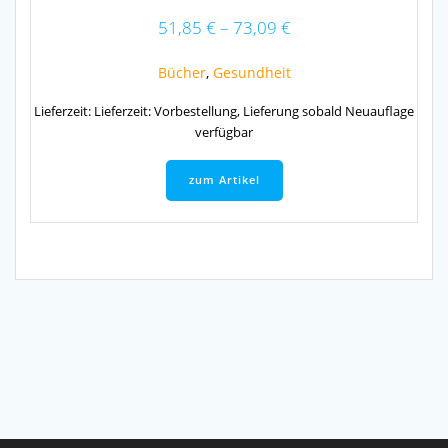
51,85
€
–
73,09
€
Bücher
,
Gesundheit
Lieferzeit:
Lieferzeit: Vorbestellung, Lieferung sobald Neuauflage
verfügbar
Dieses
Produkt
zum Artikel
weist
mehrere
Varianten
auf.
Die
Optionen
können
auf
der
Produktseite
gewählt
werden