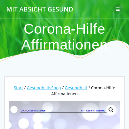
Zum
MIT ABSICHT GESUND
Inhalt
springen
Corona-Hilfe
Affirmationen
Start
/
GesundheitsShop
/
Gesundheit
/ Corona-Hilfe
Affirmationen